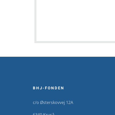
BHJ-FONDEN
c/o Østerskovvej 12A
6340 Kruså