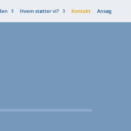
den
Hvem støtter vi?
Kontakt
Ansøg