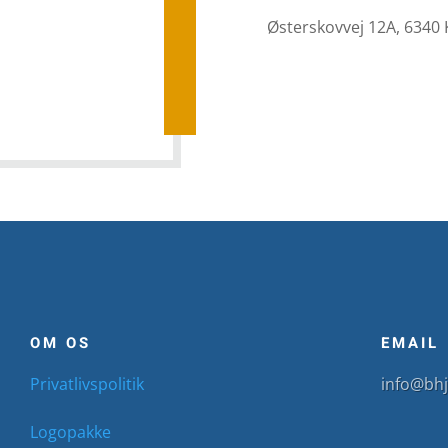
Østerskovvej 12A, 6340
OM OS
EMAIL
Privatlivspolitik
info@bhj
Logopakke