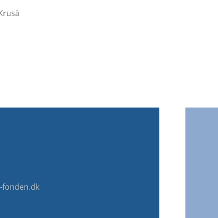
 Kruså
-fonden.dk